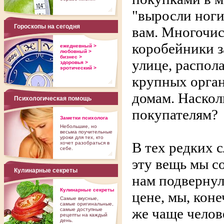
"выросли ноги
Гороскопы на сегодня
вам. Многочи
коробейники з
ежедневный >
любовный >
бизнес >
улице, распол
здоровья >
эротический >
крупных орган
домам. Наскол
Психологическая помощь
покупателям?
Заметки психолога
Небольшие, но
весьма поучительные
уроки для тех, кто
В тех редких 
хочет разобраться в
себе.
эту вещь мы с
Кулинарные секреты
нам подвернул
Кулинарные секреты
цене, мы, кон
Самые вкусные,
самые оригинальные,
же чаще чело
самые доступные
рецепты на каждый
день.