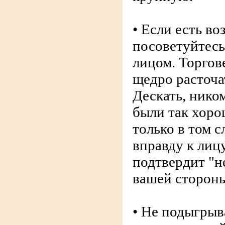
• Если есть во
посоветуйтесь
лицом. Торгове
щедро расточа
Дескать, нико
были так хоро
только в том с
вправду к лицу
подтвердит "н
вашей стороны
• Не подыгрыв