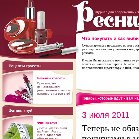
Журнал для современных 
Что покупать и как выби
Супермаркеты в последнее время раст
разочарованных покупателей - под кр
реклама.
И если Вы не желаете пополнить ее р
советами наших экспертов. Конечно, 
Рецепты красоты
подготовлены к разговору с ним, не
Рецепты красоты
Простые, но
по-настоящему
действенные способы
выглядеть на все сто!
Товары, которые идут к вам н
Фитнес-клуб
3 июля 2011
Фитнес-клуб
Теперь не обяз
Диеты, упражнения,
шейпинг, йога...
Все о здоровом
покупками в ма
образе жизни.