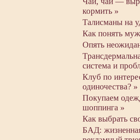
Чай, чай — выр
кормить »
Талисманы на у
Как понять муж
Опять неожида
Трансдермальна
система и проб
Клуб по интере
одиночества? »
Покупаем одежд
шоппинга »
Как выбрать св
БАД: жизненна
рекламный трю