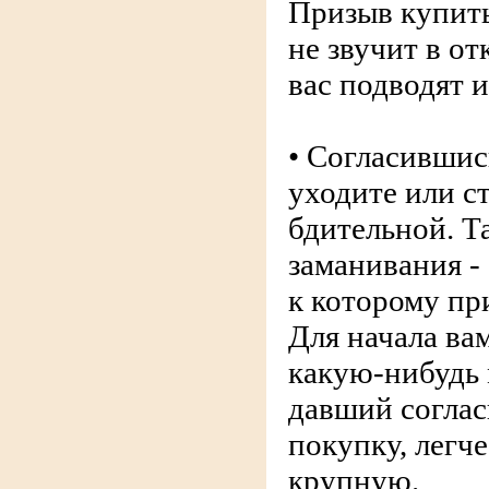
Призыв купит
не звучит в о
вас подводят и
• Согласившис
уходите или с
бдительной. Т
заманивания -
к которому пр
Для начала ва
какую-нибудь 
давший соглас
покупку, легч
крупную.