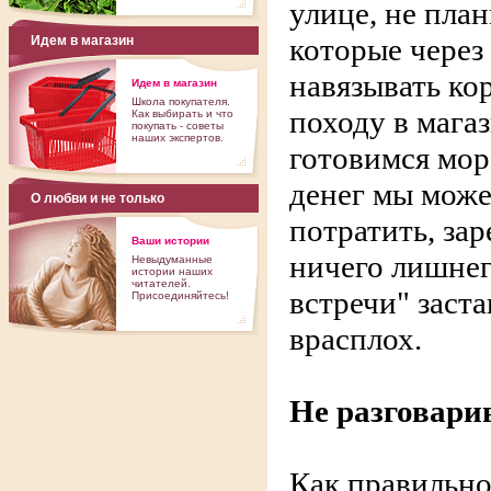
улице, не пла
которые через
Идем в магазин
навязывать ко
Идем в магазин
Школа покупателя.
походу в мага
Как выбирать и что
покупать - советы
наших экспертов.
готовимся мор
денег мы може
О любви и не только
потратить, зар
Ваши истории
ничего лишнего
Невыдуманные
истории наших
читателей.
встречи" заст
Присоединяйтесь!
врасплох.
Не разговари
Как правильно