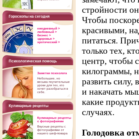
стройности он
Гороскопы на сегодня
Чтобы поскоре
красивыми, на
ежедневный >
любовный >
бизнес >
питаться. Прич
здоровья >
эротический >
только тех, кт
центр, чтобы 
Психологическая помощь
килограммы, но
Заметки психолога
развить силу, 
Небольшие, но
весьма поучительные
уроки для тех, кто
и накачать мы
хочет разобраться в
себе.
какие продукт
Кулинарные рецепты
случаях.
Кулинарные рецепты
с фотографиями
Вкусные рецепты с
Голодовка от
фотографиями от
нашего шеф-повара