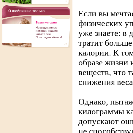
Если вы мечта
О любви и не только
физических уп
Ваши истории
Невыдуманные
уже знаете: в
истории наших
читателей.
Присоединяйтесь!
тратит больше
калории. К то
образе жизни 
веществ, что 
снижения веса
Однако, пытая
килограммы ка
допускают оши
не способству