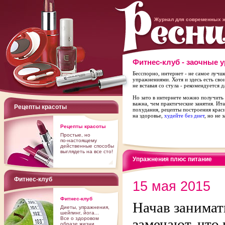
Журнал для современных 
Фитнес-клуб - заочные 
Бесспорно, интернет - не самое лучш
упражнениями. Хотя и здесь есть св
не вставая со стула - рекомендуется 
Но зато в интернете можно получить
важна, чем практические занятия. Ит
Рецепты красоты
похудания, рецепты построения крас
на здоровье,
худейте без диет
, но не 
Рецепты красоты
Простые, но
по-настоящему
действенные способы
выглядеть на все сто!
Упражнения плюс питание
Фитнес-клуб
15 мая 2015
Фитнес-клуб
Начав занимат
Диеты, упражнения,
шейпинг, йога...
Все о здоровом
замечают, что
образе жизни.