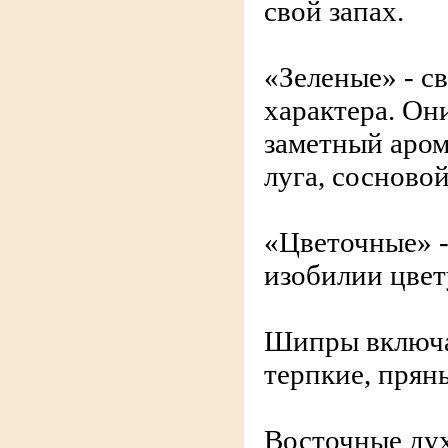
свой запах.
«Зеленые» - с
характера. Он
заметный арома
луга, сосново
«Цветочные» 
изобилии цвет
Шипры включа
терпкие, прян
Восточные дух