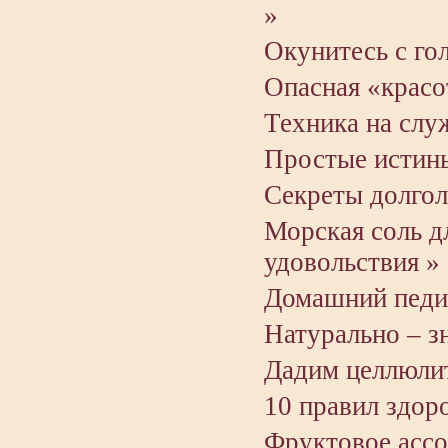
»
Окунитесь с го
Опасная «красо
Техника на слу
Простые истин
Секреты долгол
Морская соль д
удовольствия »
Домашний педик
Натурально – зн
Дадим целлюлит
10 правил здоро
Фруктовое ассо