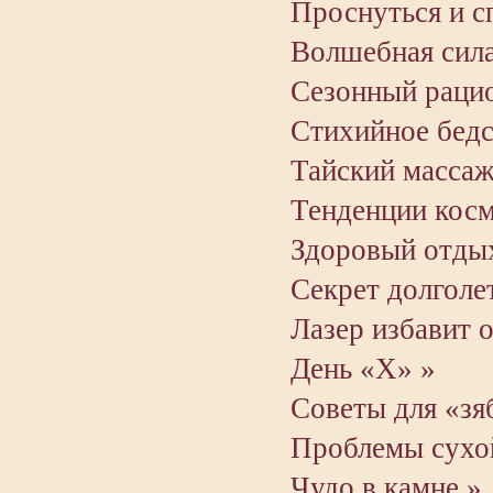
Проснуться и с
Волшебная сила
Сезонный раци
Стихийное бедс
Тайский массаж
Тенденции косм
Здоровый отды
Секрет долголет
Лазер избавит 
День «X» »
Советы для «зя
Проблемы сухо
Чудо в камне »