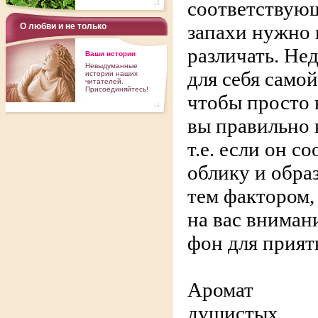
соответствующ
запахи нужно 
О любви и не только
различать. Не
Ваши истории
Невыдуманные
для себя самой
истории наших
читателей.
Присоединяйтесь!
чтобы просто 
вы правильно 
т.е. если он с
облику и образ
тем фактором,
на вас вниман
фон для прият
Аромат
душистых