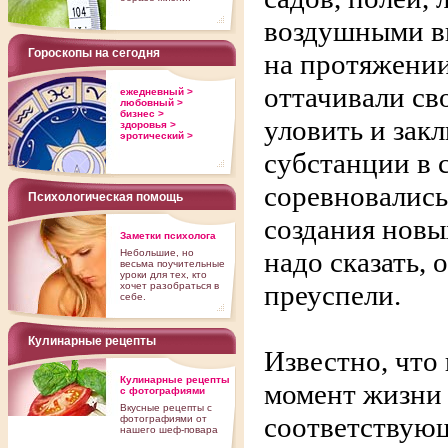
воздушными в
Гороскопы на сегодня
на протяжении
оттачивали св
ежедневный >
любовный >
бизнес >
уловить и зак
здоровья >
эротический >
субстанции в 
соревновались
Психологическая помощь
создания новы
Заметки психолога
надо сказать, 
Небольшие, но
весьма поучительные
уроки для тех, кто
преуспели.
хочет разобраться в
себе.
Кулинарные рецепты
Известно, что
Кулинарные рецепты
момент жизни 
с фотографиями
Вкусные рецепты с
соответствующ
фотографиями от
нашего шеф-повара