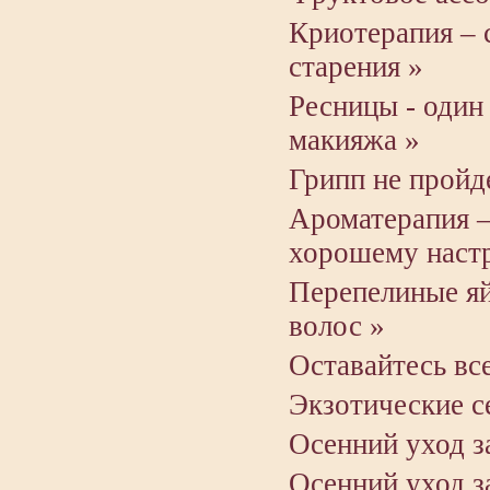
Криотерапия – 
старения »
Ресницы - один
макияжа »
Грипп не пройд
Ароматерапия –
хорошему наст
Перепелиные яй
волос »
Оставайтесь вс
Экзотические с
Осенний уход з
Осенний уход з