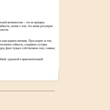
еской активностью – это не ярмарка
ибкости, помня о том, что начав регулярно
юности.
 ваш рацион питания. Проследите за тем,
величить гибкость, сохранить суставы
дец, филе тунца в собственном соку, оливки,
ибкой, здоровой и привлекательной.