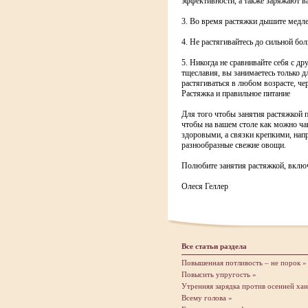
эффективности, а также заряжают ва
3. Во время растяжки дышите медле
4. Не растягивайтесь до сильной бо
5. Никогда не сравнивайте себя с д
тщеславия, вы занимаетесь только д
растягиваться в любом возрасте, че
Растяжка и правильное питание
Для того чтобы занятия растяжкой 
чтобы на вашем столе как можно ча
здоровыми, а связки крепкими, напр
разнообразные свежие овощи.
Полюбите занятия растяжкой, включи
Олеся Геллер
Все статьи раздела
Повышенная потливость – не порок »
Повысить упругость »
Утренняя зарядка против осенней ха
Всему голова »