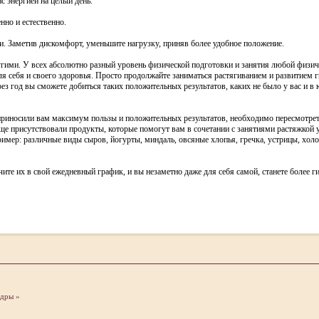
с энергией на целый день.
нно и естественно.
ли. Заметив дискомфорт, уменьшите нагрузку, приняв более удобное положение.
ругими. У всех абсолютно разный уровень физической подготовки и занятия любой физич
ля себя и своего здоровья. Просто продолжайте заниматься растягиванием и развитием г
рез год вы сможете добиться таких положительных результатов, каких не было у вас и в 
приносили вам максимум пользы и положительных результатов, необходимо пересмотреть
ще присутствовали продукты, которые помогут вам в сочетании с занятиями растяжкой у
имер: различные виды сыров, йогурты, миндаль, овсяные хлопья, гречка, устрицы, холо
те их в свой ежедневный график, и вы незаметно даже для себя самой, станете более г
ндры »