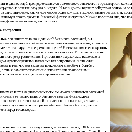
мент в фитнес-клуб, где предоставляется возможность заниматься в тренажерном зале, пл
рупповые занятия пару раз в неделю. И тот и другой вариант пойдет вам только на пол
гда было интересно, как же еще можно более улучшить положительные результаты, дости
ть минимум своего времени. Знакомый фитнес-инструктор Михаил подсказал мне, что нео
ей, физическое явление, как растяжка.
го настроения
лько для нашего тела, но и для ума? Занимаясь растяжкой, вы
ятием становиться все более гибким, пластичным, молодым, а значит и
те, что ваш друг это непременно оценит! Растяжка помогает сохранить
и, обладающими высокой степенью эластичности. В течение жизни вы
зличного рода растяжениям. При занятиях на растяжку ваше тело и
ом и разнообразными питательными веществами. И еще один
ется в том, что она является прекрасным способом в борьбе с
, а также поможет справиться с неприятными проявлениями
егчить плохое самочувствие в критические дни.
стяжку является их универсальность: вы можете заниматься растяжкой
ли сделать ее частью вашего обычного занятия физическими
и не имеет противопоказаний, возрастных ограничений, а также в
ких-либо дополнительных приспособлений. Таким образом, вы и я
ома перед телевизором.
е к конечной точке с последующим удержанием позы до 30-60 секунд.
яжение, но не допускайте и не терпите болевые ощущения. Данный вид