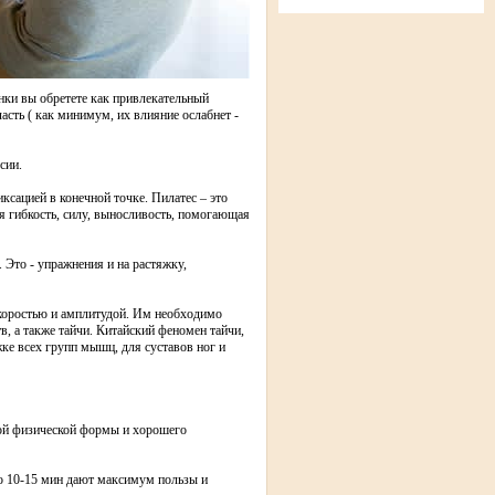
нки вы обретете как привлекательный
ласть ( как минимум, их влияние ослабнет -
сии.
ксацией в конечной точке. Пилатес – это
 гибкость, силу, выносливость, помогающая
 Это - упражнения и на растяжку,
 скоростью и амплитудой. Им необходимо
, а также тайчи. Китайский феномен тайчи,
е всех групп мышц, для суставов ног и
ной физической формы и хорошего
 по 10-15 мин дают максимум пользы и