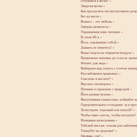
Готовимся к весне! »
Энергия весны »
Как преодолеть послеотпускную деп
Бег на месте »
Велнесс - это любовь »
Завтрак штангиста »
Упражнения плюс питание »
В стиле 60-х »
Йога: управление собой »
Дышать не ленитесь! »
Виды спорта на открытом воздухе »
Правильное питание до и после трен
Фитнес для лица »
Выбираем вид спорта с учетом темпе
Расслабляемся правильно »
Спасение в кислоте? »
Вкусное снотворное »
Питание в гармонии с природой »
Йоги разные нужны »
Интуитивная гимнастика: поймайте м
Оздоровительное голодание: за и про
Холестерин: хороший или плохой? »
Чтобы такое съесть, чтобы похудеть?
Нелишние килограммы »
Тайский массаж: основа расслабления
Танцуйте на здоровье! »
Овсянка, сэр! »