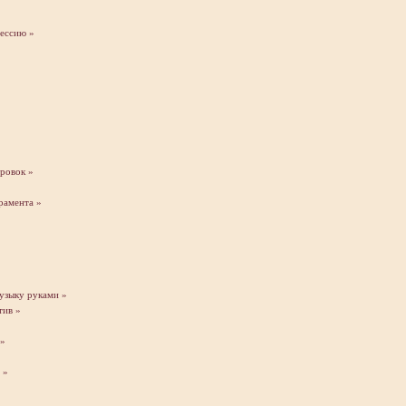
рессию »
ировок »
рамента »
узыку руками »
тив »
 »
 »