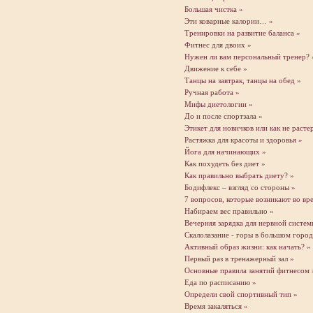
Большая чистка »
Эти коварные калории… »
Тренировки на развитие баланса »
Фитнес для двоих »
Нужен ли вам персональный тренер? 
Движение к себе »
Танцы на завтрак, танцы на обед »
Ручная работа »
Мифы диетологии »
До и после спортзала »
Этикет для новичков или как не расте
Растяжка для красоты и здоровья »
Йога для начинающих »
Как похудеть без диет »
Как правильно выбрать диету? »
Бодифлекс – взгляд со стороны »
7 вопросов, которые возникают во вре
Набираем вес правильно »
Вечерняя зарядка для нервной систем
Скалолазание - горы в большом город
Активный образ жизни: как начать? »
Первый раз в тренажерный зал »
Основные правила занятий фитнесом 
Еда по расписанию »
Определи свой спортивный тип »
Время закаляться »