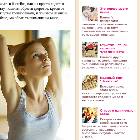
авать в бассейне, или вы просто ходите в
ьзу, помогая обрести здоровое, красивое
Это теплое место -
ванна
гнутые тренировками, и при этом не очень
бходимо обратить внимание на такое,
Ванны "с
приправами"
оказывают заметное влияние
на тело и дух, а потому
считаются если не лечебными,
то оздоровительными.
Стриптиз – танец
страсти и
чувственности
Никакой другой
танец не позволяет женщине
эмоционально раскрыться и
раскрепоститься так, как стрип.
Медовый торт
"Нежность"
Вкусовая гамма
этого очень
нежного торта построена на
контрасте сладкого меда и
кислой клюквы.
Стресс и панические
атаки
Каждый из нас в
своей жизни хотя
бы раз испытывал неприятное
состояние, вызванное
внезапным испугом - чувство
страха.