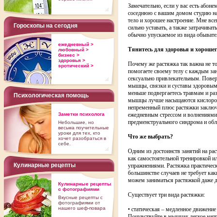
Замечательно, если у вас есть абоне
соседнюю с вашим домом студию на г
тело и хорошее настроение. Мне все
Гороскопы на сегодня
сильно уставать, а также затрачива
обычно упускаемое из вида обывател
ежедневный >
Тянитесь для здоровья и хороше
любовный >
бизнес >
здоровья >
Почему же растяжка так важна не то
эротический >
помогаете своему телу с каждым зан
сексуально привлекательным. Поверь
мышцы, связки и суставы здоровым
меньше подвергаетесь травмам и ра
Психологическая помощь
мышцы лучше насыщаются кислород
непременный плюс растяжки заключа
Заметки психолога
ежедневным стрессом и волнениями
предменструального синдрома и обл
Небольшие, но
весьма поучительные
уроки для тех, кто
Что же выбрать?
хочет разобраться в
себе.
Одним из достоинств занятий на ра
как самостоятельной тренировкой и
Кулинарные рецепты
упражнениями. Растяжка практическ
большинстве случаев не требует ка
можем заниматься растяжкой даже д
Кулинарные рецепты
с фотографиями
Существует три вида растяжки:
Вкусные рецепты с
фотографиями от
нашего шеф-повара
• статическая – медленное движени
Почувствуйте в мышцах легкое напр