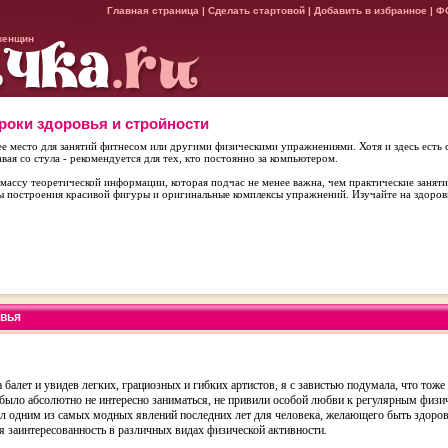
Главная страница
|
Сделать стартовой
|
Добавить в избранное
|
Ф
женщин
уроки здоровья и стройности
ее место для занятий фитнесом или другими физическими упражнениями. Хотя и здесь есть
авая со стула - рекомендуется для тех, кто постоянно за компьютером.
массу теоретической информации, которая подчас не менее важна, чем практические заняти
ы построения красивой фигуры и оригинальные комплексы упражнений. Изучайте на здоров
овья
а балет и увидев легких, грациозных и гибких артистов, я с завистью подумала, что тож
было абсолютно не интересно заниматься, не привили особой любви к регулярным физ
ал одним из самых модных явлений последних лет для человека, желающего быть здоров
я заинтересованность в различных видах физической активности.