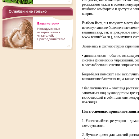
растяжения лежит в основе популяр
наиболее комфортно и доступно зан
О любви и не только
коврик.
Выбрав йогу, вы получите массу бон
Ваши истории
исчезнут многие болезненные симпт
Невыдуманные
внешний вид, так и прекрасное само
истории наших
читателей.
www.resnuchka.ru ), а иммунная сис
Присоединяйтесь!
Занимаясь в фитнес-студии стрейчин
• динамическая – обычно использует
система физических упражнений, с
в расслаблении и снятии напряжени
Боди-балет поможет вам заполучить
выполнение балетных па, а также не
• баллистическая – этот вид растяж
заниматься под руководством тренер
включающий в себя плавные, непрер
поясницы.
Пять основных принципов занят
1. Растягивайтесь регулярно – дом
самочувствия.
2. Лучшее время для занятий растяж