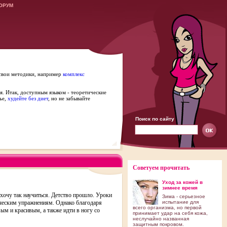
ОРУМ
 свои методики, например
комплекс
я. Итак, доступным языком - теоретические
ье,
худейте без диет
, но не забывайте
Поиск по сайту
Советуем прочитать
Уход за кожей в
зимнее время
е хочу так научиться. Детство прошло. Уроки
Зима - серьезное
ическим упражнениям. Однако благодаря
испытание для
всего организма, но первой
ым и красивым, а также идти в ногу со
принимает удар на себя кожа,
неслучайно названная
защитным покровом.