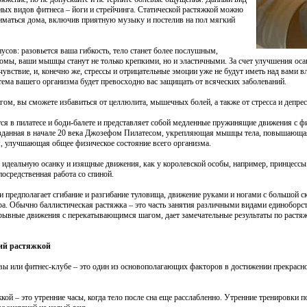
ных видов фитнеса – йоги и стрейчинга. Статической растяжкой можно
иматься дома, включив приятную музыку и постелив на пол мягкий
усов: разовьется ваша гибкость, тело станет более послушным,
омы, ваши мышцы станут не только крепкими, но и эластичными. За счет улучшения оса
чувствие, и, конечно же, стрессы и отрицательные эмоции уже не будут иметь над вами в
тема вашего организма будет превосходно вас защищать от всяческих заболеваний.
гом, вы сможете избавиться от целлюлита, мышечных болей, а также от стресса и депрес
ся в пилатесе и боди-балете и представляет собой медленные пружинящие движения с фи
озданная в начале 20 века Джозефом Пилатесом, укрепляющая мышцы тела, повышающая
я, улучшающая общее физическое состояние всего организма.
 идеальную осанку и изящные движения, как у королевской особы, например, принцессы.
посредственная работа со спиной.
ки предполагает сгибание и разгибание туловища, движение руками и ногами с большой
а. Обычно баллистическая растяжка – это часть занятия различными видами единоборств
ывные движения с перекатывающимся шагом, дает замечательные результаты по растяжк
ий растяжкой
а вы или фитнес-клубе – это один из основополагающих факторов в достижении прекрас
кой – это утренние часы, когда тело после сна еще расслабленно. Утренние тренировки