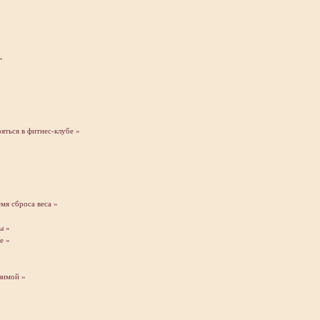
»
ряться в фитнес-клубе »
мя сброса веса »
ы »
е »
зимой »