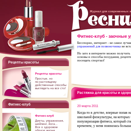
Журнал для современных 
Фитнес-клуб - заочные 
Бесспорно, интернет - не самое лучш
упражнений для позвоночника
не вст
Но зато в интернете можно получить 
основы и способы похудания, рецепт
посещать спортзал!
Рецепты красоты
Рецепты красоты
Простые, но
по-настоящему
действенные способы
выглядеть на все сто!
Растяжка для красоты и здор
Фитнес-клуб
20 марта 2011
Когда-то в детстве, впервые попав н
Фитнес-клуб
школьной физкультуры, на которых 
Диеты, упражнения,
популяризации фитнеса, который ст
шейпинг, йога...
временем, у меня появилась больша
Все о здоровом
образе жизни.