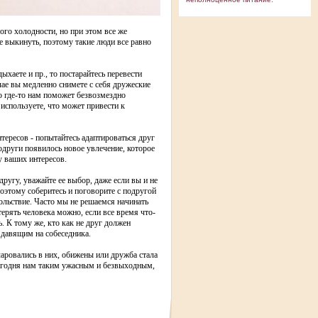
ого холодности, но при этом все же
е выкинуть, поэтому такие люди все равно
ыхаете и пр., то постарайтесь перевести
чае вы медленно снимете с себя дружеские
о где-то нам поможет безвозмездно
 используете, что может привести к
нтересов - попытайтесь адаптироваться друг
одруги появилось новое увлечение, которое
ну ваших интересов.
ругу, уважайте ее выбор, даже если вы и не
оэтому соберитесь и поговорите с подругой
вольствие. Часто мы не решаемся начинать
ерять человека можно, если все время что-
ь. К тому же, кто как не друг должен
 давящим на собеседника.
очаровались в них, обижены или дружба стала
ь сегодня нам таким ужасным и безвыходным,