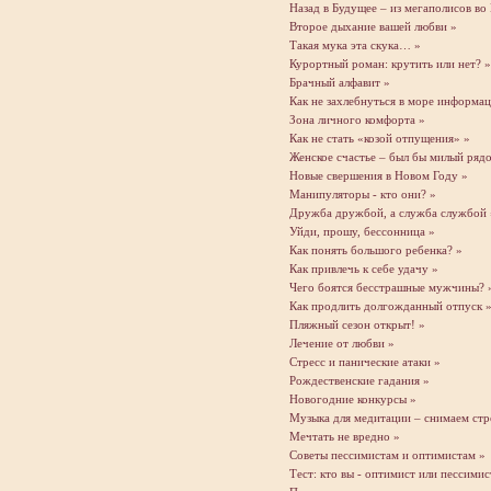
Назад в Будущее – из мегаполисов во
Второе дыхание вашей любви »
Такая мука эта скука… »
Курортный роман: крутить или нет? »
Брачный алфавит »
Как не захлебнуться в море информац
Зона личного комфорта »
Как не стать «козой отпущения» »
Женское счастье – был бы милый ряд
Новые свершения в Новом Году »
Манипуляторы - кто они? »
Дружба дружбой, а служба службой 
Уйди, прошу, бессонница »
Как понять большого ребенка? »
Как привлечь к себе удачу »
Чего боятся бесстрашные мужчины? 
Как продлить долгожданный отпуск 
Пляжный сезон открыт! »
Лечение от любви »
Стресс и панические атаки »
Рождественские гадания »
Новогодние конкурсы »
Музыка для медитации – снимаем стр
Мечтать не вредно »
Советы пессимистам и оптимистам »
Тест: кто вы - оптимист или пессимис