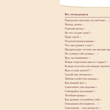
Все статьи раздела
Переделать мужчину на свой вкус... »
Между делом »
Гормоны весны »
На что уходят силы? »
Пиар горой »
Положительная реакция »
Что они думают о нас? »
Предрассудки: почему мы мыслим ша
Не сотвори себе кумира… »
Курс на повышение »
Новые стереотипы вместо старых? »
Больше получать или меньше тратить
Куда уходят деньги? »
Сделай ему интересно »
Любовь в рабочем порядке »
Как банный лист »
Самогипноз для здоровья »
Соблюдайте дистанцию! »
Лечебная правда »
Как принять и полюбить себя »
Отношения обостряются… »
Самооценку – под контроль! »