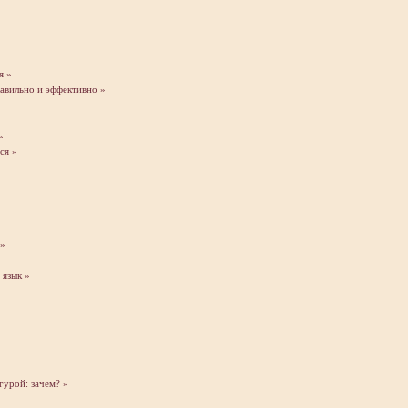
я »
равильно и эффективно »
»
ся »
 »
 язык »
гурой: зачем? »