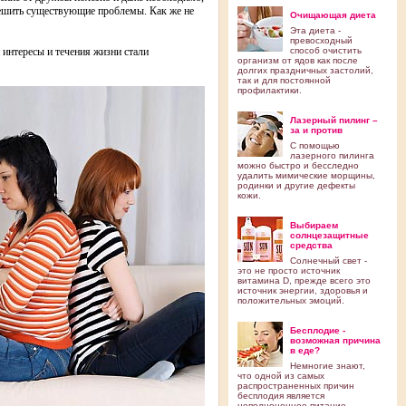
зрешить существующие проблемы. Как же не
Очищающая диета
Эта диета -
превосходный
 интересы и течения жизни стали
способ очистить
организм от ядов как после
долгих праздничных застолий,
так и для постоянной
профилактики.
Лазерный пилинг –
за и против
С помощью
лазерного пилинга
можно быстро и бесследно
удалить мимические морщины,
родинки и другие дефекты
кожи.
Выбираем
солнцезащитные
средства
Солнечный свет -
это не просто источник
витамина D, прежде всего это
источник энергии, здоровья и
положительных эмоций.
Бесплодие -
возможная причина
в еде?
Немногие знают,
что одной из самых
распространенных причин
бесплодия является
неполноценное питание.