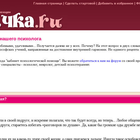
Главная страница
|
Сделать стартовой
|
Добавить в избранное
|
Ф
женщин
 нашего психолога
бимыми, удачливыми... Получается далеко не у всех. Почему? На этот вопрос в двух словах
ософских учений, направленные на достижение внутренней гармонии. Но единого рецепта не
 рода "кабинет психологической помощи". Вы можете
обратиться к нам на форум
со своей пр
 специалисты - психолог, невролог, детский психотерапевт.
тая?
 в своей подруге, и искренне полагали, что так будет всегда, но теперь... Любое общени
одруги, стараетесь избегать «разговоров по душам». Да, какие бы громкие оды дружбе н
вляя их на каком-то этапе своей жизни, а сами двигаемся дальше. Иногда такое освобо