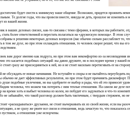
о достаточно будет свести к минимуму ваше общение. Возможно, придется проявить немн
ьным. Те долгие годы, что вы провели вместе, никуда не деть, прошлое не изменить и н
нут из вашей жизни.
ик в ваших деловых связях, как-то связана с теми сферами, в которых вы работаете, отд
 стать более ответственной и перестать полагаться на «дружескую помощь». В этом слу
 собраны в решении некоторых деловых вопросов (нас обычно сильно расслабляет то, чт
ь в том же духе, но при этом охлаждать отношения, то человек скорее решит, что вы его
ледствиям.
еловек вам дорог именно как подруга, но при этом вам некомфортно из-за несовпадения и
но это касается подобных ситуаций: вы давно дружите, но в последнее время у вашей п
е стоит сразу же присоединяться к ней, но и не стоит насильно перетягивать ее на сторо
 не обсуждать ее новые начинания. Не вступайте в споры и не пытайтесь переубедить под
 обычно не дает эффективных результатов, но при этом будет причинять дискомфорт. П
по душе подобные увлечения, но вы одобряете ее выбор и рады, что ей это приносит удо
обидим человека, что можем так потерять с ним теплые отношения. На самом же деле пот
 на время хоть и выбьет человека из колеи, но побудит его задуматься и что-то изменит
Но не забывайте, что такой разговор должен быть тактичным, с твердым стержнем, но не
е стоит «раскидываться» друзьями, не стоит вычеркивать их из своей жизни, если вы раз
 ситуацию, а не сразу же рвите все связи и отношения, ведь зачастую то, что показалос
м пустяком, а отношения уже испорчены.