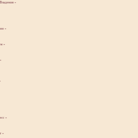
 Владения »
ии »
ом »
»
»
»
есс »
т »