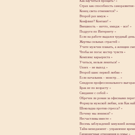
Как научиться прощать? »
Страх как способность саморазвития 
Конец света отменяется? »
Второй раз замуж »
Конфликт? Контакт! »
Внешность – ничто, имидж – все! »
Подруги по Интернету »
Если на работе выдался трудный день
Жертвы сильных страстей »
Учите мужчин плакать, а женщин сме
Чтобы не погас костер чувств »
Комплекс карьериста »
Учиться, нельзя лениться! »
Unsex – не выход »
Второй шанс первой любви »
Если начальник – монстр… »
Cиндром профессионального выгоран
Брак не по возрасту »
Свидание с собой »
Обречен ли роман за офисными пере
Формула мужской любви, или Как най
Шоколадка против стресса? »
Почему мы ленимся? »
Несчастливы вместе »
Восемь заблуждений замужней женщ
Тайм-менеджмент - управление врем
Гармоничные отношения в семье »