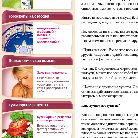
а иногда – мы просто теряем ценно
ошибиться? Как не потерять настоя
Гороскопы на сегодня
Никто не застрахован от ситуаций, 
расходиться, подруга вас сильно об
ежедневный >
Но, несмотря на это, нас все же пр
любовный >
бизнес >
разочаровываться в ней, чувствовать
здоровья >
и не можем вовремя прекратить др
эротический >
• Привязанность. Вы долгое время о
друзей, «выросли в одной песочнице
вы думаете) на вас самих.
Психологическая помощь
• Связи. В современном мире очень 
Заметки психолога
подруги) может повлечь за собой не
подруга занята в той же сфере деяте
Небольшие, но
весьма поучительные
уроки для тех, кто
• Настоящие дружеские чувства. С 
хочет разобраться в
связь, вы действительно питаете теп
себе.
интересы и мировоззрение.
Кулинарные рецепты
Как лучше поступить?
Рано или поздно этот вопрос все ра
Кулинарные рецепты
основном - когда «лопается чаша те
с фотографиями
такие моменты единственно верным 
Вкусные рецепты с
вычеркнуть человека из своей жизни
фотографиями от
нашего шеф-повара
влекут за собой негативные последс
стоит проанализировать не только, чт