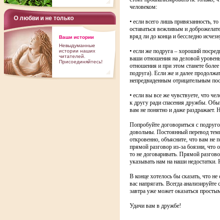
человеком:
О любви и не только
• если всего лишь привязанность, т
оставаться вежливым и доброжелател
вряд ли до конца и бесследно исчез
Ваши истории
Невыдуманные
• если же подруга – хороший посредн
истории наших
читателей.
ваши отношения на деловой уровень,
Присоединяйтесь!
отношения и при этом станете более
подруга). Если же и далее продолжат
непредвиденным отрицательным пос
• если вы все же чувствуете, что ч
к другу ради спасения дружбы. Обыч
вам не понятно и даже раздражает. Н
Попробуйте договориться с подругой
довольны. Постоянный перевод темы
откровенно, объясните, что вам не 
прямой разговор из-за боязни, что 
то не договаривать. Прямой разговор
указывать нам на наши недостатки. 
В конце хотелось бы сказать, что н
вас напрягать. Всегда анализируйте
завтра уже может оказаться просты
Удачи вам в дружбе!