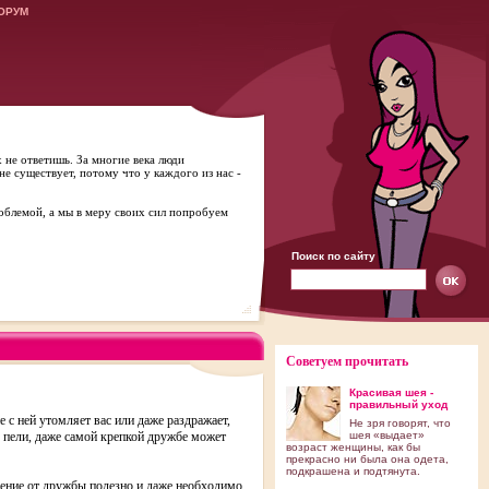
ОРУМ
 не ответишь. За многие века люди
 существует, потому что у каждого из нас -
облемой, а мы в меру своих сил попробуем
Поиск по сайту
Советуем прочитать
Красивая шея -
правильный уход
е с ней утомляет вас или даже раздражает,
Не зря говорят, что
е пели, даже самой крепкой дружбе может
шея «выдает»
возраст женщины, как бы
прекрасно ни была она одета,
подкрашена и подтянута.
ждение от дружбы полезно и даже необходимо,