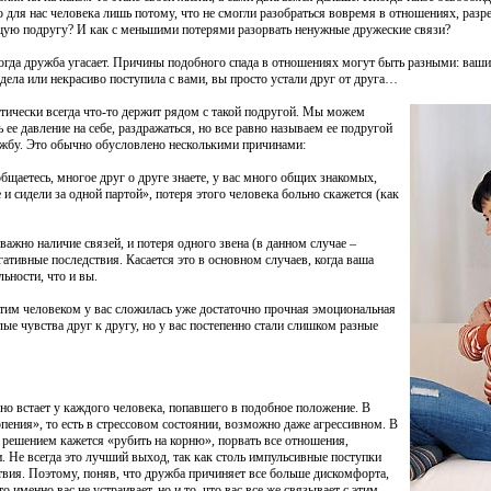
го для нас человека лишь потому, что не смогли разобраться вовремя в отношениях, ра
щую подругу? И как с меньшими потерями разорвать ненужные дружеские связи?
когда дружба угасает. Причины подобного спада в отношениях могут быть разными: ваши
идела или некрасиво поступила с вами, вы просто устали друг от друга…
актически всегда что-то держит рядом с такой подругой. Мы можем
 ее давление на себе, раздражаться, но все равно называем ее подругой
ужбу. Это обычно обусловлено несколькими причинами:
бщаетесь, многое друг о друге знаете, у вас много общих знакомых,
 и сидели за одной партой», потеря этого человека больно скажется (как
важно наличие связей, и потеря одного звена (в данном случае –
гативные последствия. Касается это в основном случаев, когда ваша
льности, что и вы.
этим человеком у вас сложилась уже достаточно прочная эмоциональная
лые чувства друг к другу, но у вас постепенно стали слишком разные
вно встает у каждого человека, попавшего в подобное положение. В
рпения», то есть в стрессовом состоянии, возможно даже агрессивном. В
решением кажется «рубить на корню», порвать все отношения,
. Не всегда это лучший выход, так как столь импульсивные поступки
твия. Поэтому, поняв, что дружба причиняет все больше дискомфорта,
о именно вас не устраивает, но и то, что вас все же связывает с этим