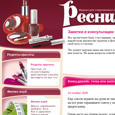
Журнал для современных 
Заметки и консультации
Все мы мечтаем быть счастливыми, лю
выработали множество практик и фил
свой путь к счастью.
Это раздел задуман нами как своего
вам помочь. На ваши вопросы ответят
Рецепты красоты
Рецепты красоты
Простые, но
по-настоящему
действенные способы
выглядеть на все сто!
Конец дружбе: точка или запя
Фитнес-клуб
24 ноября 2009
Еще совсем недавно вы души не чаяли
Фитнес-клуб
вы все реже спрашиваете совета у п
Диеты, упражнения,
придти конец.
шейпинг, йога...
Все о здоровом
Очень часто мы теряем подруг, оста
образе жизни.