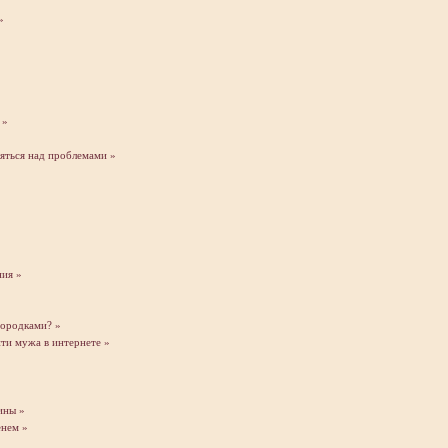
»
 »
яться над проблемами »
ия »
городками? »
ти мужа в интернете »
ины »
енем »