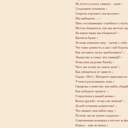
На пути к успеху главное – идея »
Сохраняем оптимизм »
Секреты хорошего настроения »
Мы выбираем… »
Пять составляющих семейного счасть
Мечты сбываются, или как мечтать п
На каком языке мы общаемся? »
Кризисы брака »
Хочешь изменить мир – начни с себя 
Что такое ревность и как с ней бороть
Как заставить мужа зарабатывать? »
Лидерство в семье: кто главный? »
Фокусник дедушка Фрейд »
Чего мы хотим на самом деле? »
Как избавиться от зависти »
Скажи «Нет!» Интернет-зависимости
Учимся распознавать ложь »
Свекровь и невестка: как найти общий
Как победить тревогу »
Стереотипы в нашей жизни »
Конец дружбе: точка или запятая? »
Долой осеннюю депрессию! »
Что мешает нам найти пару »
Почему мы не умеем отдыхать »
Современная женщина в погоне за фи
Развод – еще не конец »