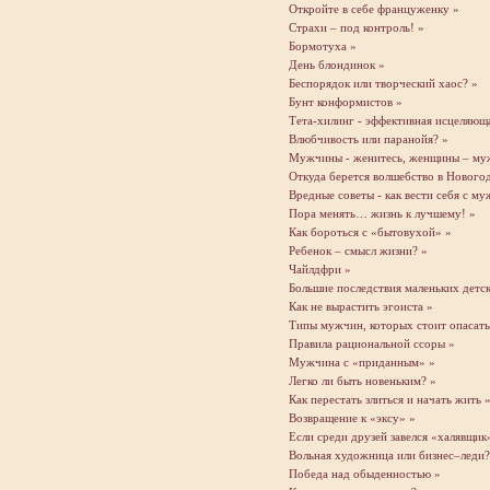
Откройте в себе француженку »
Страхи – под контроль! »
Бормотуха »
День блондинок »
Беспорядок или творческий хаос? »
Бунт конформистов »
Тета-хилинг - эффективная исцеляюща
Влюбчивость или паранойя? »
Мужчины - женитесь, женщины – муж
Откуда берется волшебство в Нового
Вредные советы - как вести себя с м
Пора менять… жизнь к лучшему! »
Как бороться с «бытовухой» »
Ребенок – смысл жизни? »
Чайлдфри »
Большие последствия маленьких детс
Как не вырастить эгоиста »
Типы мужчин, которых стоит опасать
Правила рациональной ссоры »
Мужчина с «приданным» »
Легко ли быть новеньким? »
Как перестать злиться и начать жить 
Возвращение к «эксу» »
Если среди друзей завелся «халявщик
Вольная художница или бизнес–леди?
Победа над обыденностью »