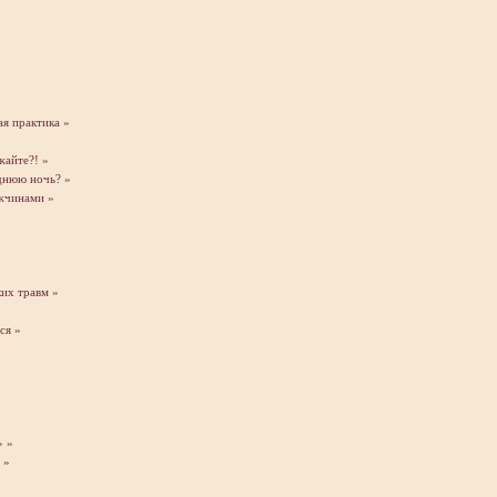
я практика »
айте?! »
днюю ночь? »
ужчинами »
ких травм »
ся »
»
» »
 »