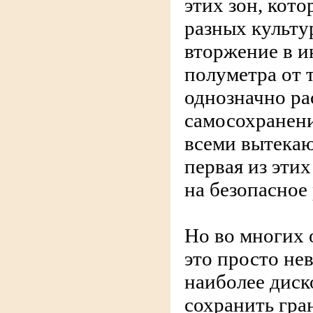
этих зон, кот
разных культу
вторжение в и
полуметра от т
однозначно ра
самосохранени
всеми вытека
первая из эти
на безопасное
Но во многих
это просто не
наиболее диск
сохранить гра