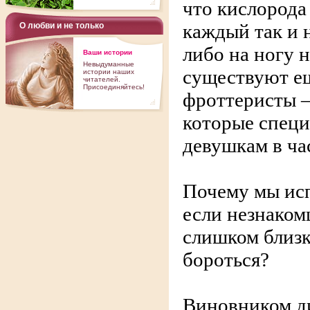
что кислорода 
каждый так и 
О любви и не только
либо на ногу н
Ваши истории
Невыдуманные
существуют ещ
истории наших
читателей.
Присоединяйтесь!
фроттеристы –
которые спец
девушкам в ча
Почему мы ис
если незнаком
слишком близк
бороться?
Виновником д