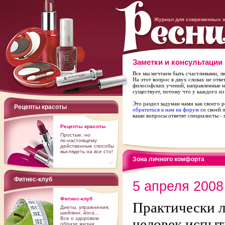
Журнал для современных 
Заметки и консультации
Все мы мечтаем быть счастливыми, лю
На этот вопрос в двух словах не отв
философских учений, направленные н
существует, потому что у каждого из 
Это раздел задуман нами как своего 
Рецепты красоты
обратиться к нам на форум
со своей 
ваши вопросы ответят специалисты - 
Рецепты красоты
Простые, но
по-настоящему
действенные способы
выглядеть на все сто!
Зона личного комфорта
Фитнес-клуб
5 апреля 2008
Фитнес-клуб
Практически 
Диеты, упражнения,
шейпинг, йога...
Все о здоровом
человек испыт
образе жизни.