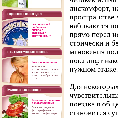
дискомфорт, н
Гороскопы на сегодня
пространстве л
набиваются по
ежедневный >
любовный >
бизнес >
прямо перед н
здоровья >
эротический >
стоически и б
мгновения пол
Психологическая помощь
пока лифт нак
Заметки психолога
нужном этаже.
Небольшие, но
весьма поучительные
уроки для тех, кто
хочет разобраться в
себе.
Для некоторых
Кулинарные рецепты
чувствительны
Кулинарные рецепты
поездка в общ
с фотографиями
Вкусные рецепты с
становится су
фотографиями от
нашего шеф-повара