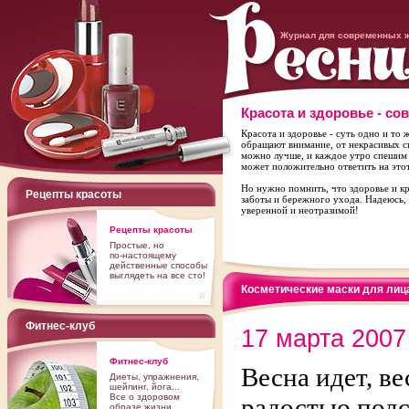
Журнал для современных 
Красота и здоровье - со
Красота и здоровье - суть одно и то 
обращают внимание, от некрасивых с
можно лучше, и каждое утро спешим к 
может положительно ответить на этот
Но нужно помнить, что здоровье и к
Рецепты красоты
заботы и бережного ухода. Надеюсь, 
уверенной и неотразимой!
Рецепты красоты
Простые, но
по-настоящему
действенные способы
выглядеть на все сто!
Косметические маски для лиц
Фитнес-клуб
17 марта 2007
Фитнес-клуб
Весна идет, ве
Диеты, упражнения,
шейпинг, йога...
Все о здоровом
радостью подс
образе жизни.