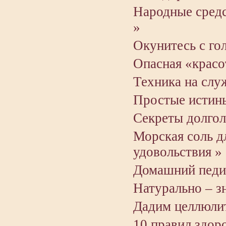
Народные средс
»
Окунитесь с го
Опасная «красо
Техника на слу
Простые истин
Секреты долгол
Морская соль д
удовольствия »
Домашний педик
Натурально – зн
Дадим целлюлит
10 правил здоро