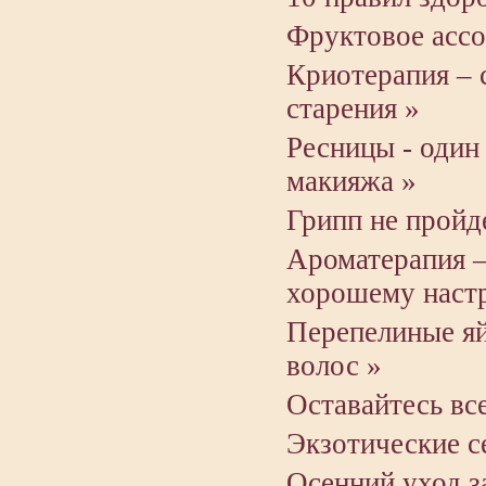
Фруктовое ассо
Криотерапия – 
старения »
Ресницы - один
макияжа »
Грипп не пройд
Ароматерапия –
хорошему наст
Перепелиные яй
волос »
Оставайтесь вс
Экзотические с
Осенний уход з