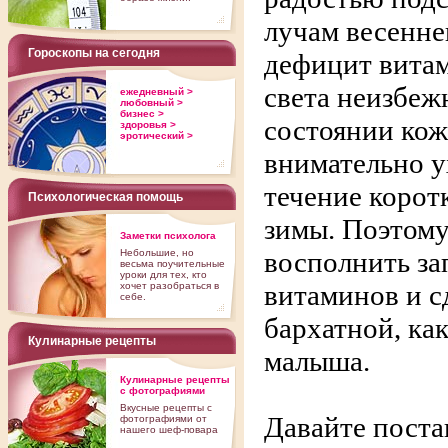
лучам весенне
Гороскопы на сегодня
дефицит витам
света неизбеж
ежедневный >
любовный >
бизнес >
состоянии кож
здоровья >
эротический >
внимательно у
течение корот
Психологическая помощь
зимы. Поэтому
Заметки психолога
восполнить за
Небольшие, но
весьма поучительные
уроки для тех, кто
витаминов и с
хочет разобраться в
себе.
бархатной, ка
Кулинарные рецепты
малыша.
Кулинарные рецепты
с фотографиями
Вкусные рецепты с
Давайте поста
фотографиями от
нашего шеф-повара