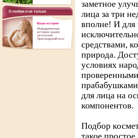
заметное улуч
лица за три не
О любви и не только
вполне! И для
Ваши истории
Невыдуманные
исключительн
истории наших
читателей.
Присоединяйтесь!
средствами, к
природа. Дос
условиях нар
проверенными
прабабушками,
для лица на о
компонентов.
Подбор космет
такое простое,