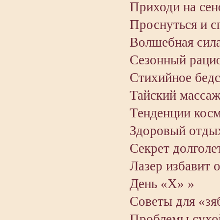
Приходи на сен
Проснуться и с
Волшебная сила
Сезонный раци
Стихийное бедс
Тайский массаж
Тенденции косм
Здоровый отды
Секрет долголет
Лазер избавит 
День «X» »
Советы для «зя
Проблемы сухо